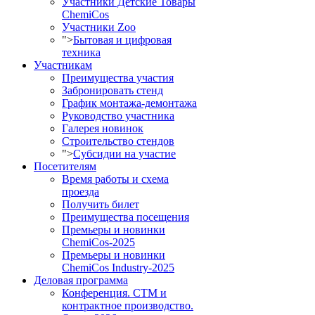
Участники Детские Товары
ChemiCos
Участники Zoo
">
Бытовая и цифровая
техника
Участникам
Преимущества участия
Забронировать стенд
График монтажа-демонтажа
Руководство участника
Галерея новинок
Строительство стендов
">
Субсидии на участие
Посетителям
Время работы и схема
проезда
Получить билет
Преимущества посещения
Премьеры и новинки
ChemiCos-2025
Премьеры и новинки
ChemiCos Industry-2025
Деловая программа
Конференция. СТМ и
контрактное производство.