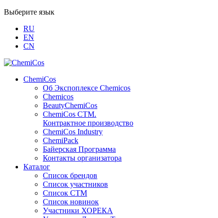
Выберите язык
RU
EN
CN
ChemiCos
Об Экспоплексе Chemicos
Chemicos
BeautyChemiCos
ChemiCos СТМ.
Контрактное производство
ChemiCos Industry
ChemiPack
Байерская Программа
Контакты организатора
Каталог
Список брендов
Список участников
Список СТМ
Список новинок
Участники ХОРЕКА